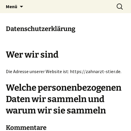
Zum
Suchen
Zahnarztpraxis Stier
Menü
Inhalt
nach:
Heilbronn
springen
Datenschutzerklärung
Wer wir sind
Die Adresse unserer Website ist: https://zahnarzt-stier.de.
Welche personenbezogenen
Daten wir sammeln und
warum wir sie sammeln
Kommentare